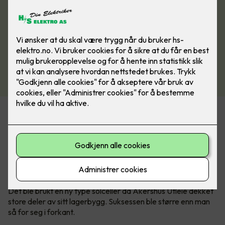
Næringsbygg med store flater egner
seg godt til solceller
- det viser pilotprosjektet hos Akershus
Utleie.
Det ble brukt en ny type solceller da Akershus Utleie dekket
store deler av sitt lagerbygg. Suksessen ble større enn man
så for seg i forkant.