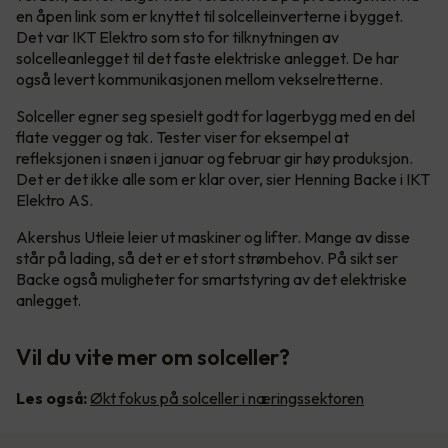
en åpen link som er knyttet til solcelleinverterne i bygget.
Det var IKT Elektro som sto for tilknytningen av
solcelleanlegget til det faste elektriske anlegget. De har
også levert kommunikasjonen mellom vekselretterne.
Solceller egner seg spesielt godt for lagerbygg med en del
flate vegger og tak. Tester viser for eksempel at
refleksjonen i snøen i januar og februar gir høy produksjon.
Det er det ikke alle som er klar over, sier Henning Backe i IKT
Elektro AS.
Akershus Utleie leier ut maskiner og lifter. Mange av disse
står på lading, så det er et stort strømbehov. På sikt ser
Backe også muligheter for smartstyring av det elektriske
anlegget.
Vil du vite mer om solceller?
Les også:
Økt fokus på solceller i næringssektoren