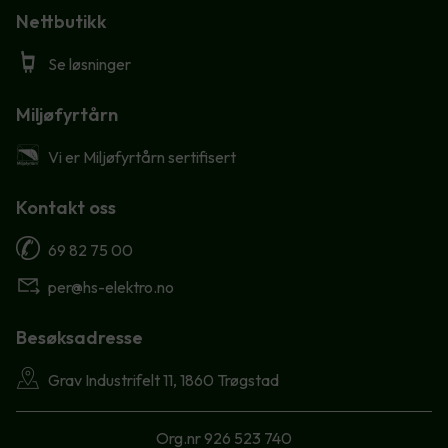
Nettbutikk
Se løsninger
Miljøfyrtårn
Vi er Miljøfyrtårn sertifisert
Kontakt oss
69 82 75 00
per@hs-elektro.no
Besøksadresse
Grav Industrifelt 11, 1860 Trøgstad
Org.nr 926 523 740