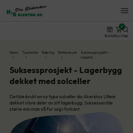
0
Butikk
Kurv
Søk
Hjem
Tjenester
Næring
Referanser
Suksessprosjekt -
Lagerb…
Suksessprosjekt - Lagerbygg
dekket med solceller
Det ble brukt en ny type solceller da Akershus Utleie
dekket store deler av sitt lagerbygg. Suksessen ble
større enn man så for seg i forkant.