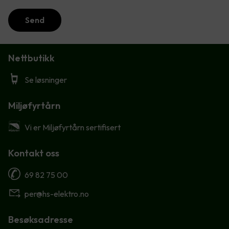
Send
Nettbutikk
Se løsninger
Miljøfyrtårn
Vi er Miljøfyrtårn sertifisert
Kontakt oss
69 82 75 00
per@hs-elektro.no
Besøksadresse