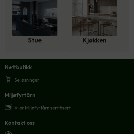
Stue
Kjøkken
Nettbutikk
Se løsninger
Miljøfyrtårn
Vi er Miljøfyrtårn sertifisert
Kontakt oss