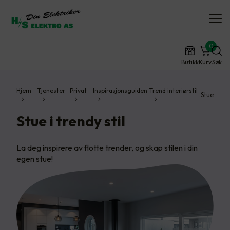
0
Butikk
Kurv
Søk
Hjem
Tjenester
Privat
Inspirasjonsguiden
Trend interiørstil
Stue
Stue i trendy stil
La deg inspirere av flotte trender, og skap stilen i din
egen stue!