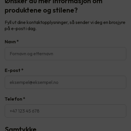
Ønsker du mer informasjon om
produktene og stilene?
Fyll ut dine kontaktopplysninger, så sender vi deg en brosjyre
på e-post i dag.
Navn
*
E-post
*
Telefon
*
Samtykke