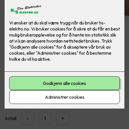
Spike veggarmatur - grafitt
Lekker utebelysning fra SG Armaturen. Ferdig
montert, utskifting av lampe.
Moderne LED veggarmatur med opp- og nedlys for
utendørs montering.
3,890
,-
Antall
-
+