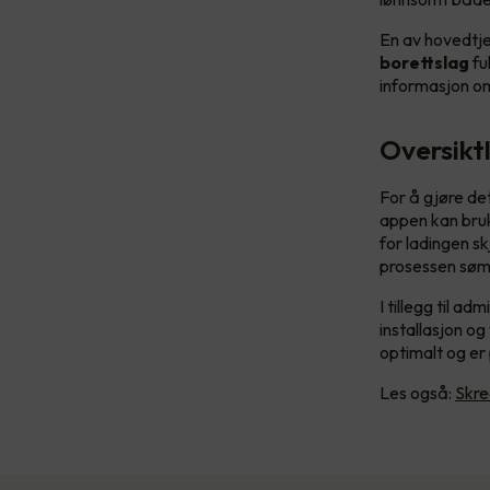
En av hovedtje
borettslag
fu
informasjon om
Oversikt
For å gjøre det
appen kan bruk
for ladingen sk
prosessen søml
I tillegg til a
installasjon og
optimalt og er 
Les også:
Skre