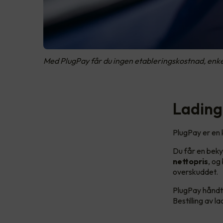
Med PlugPay får du ingen etableringskostnad, enkel
Lading 
PlugPay er en 
Du får en beky
nettopris
, og
overskuddet.
PlugPay håndte
Bestilling av 