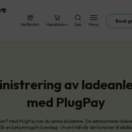
Book g
Nettbutikk
Handlekurv
Søk
Meny
nistrering av ladeanl
med PlugPay
ier? Med PlugPay kan du senke skuldrene. De administrerer ladea
 får en bekymringsfri hverdag - i hvert fall når det kommer til elbill