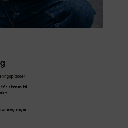
ag
eringsplasser.
e får
strøm til
bake
strømregningen.