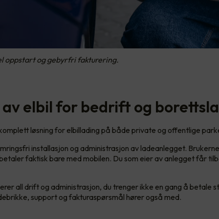
 oppstart og gebyrfri fakturering.
av elbil for bedrift og borettsl
komplett løsning for elbillading på både private og offentlige park
mringsfri installasjon og administrasjon av ladeanlegget. Brukern
 betaler faktisk bare med mobilen. Du som eier av anlegget får til
rer all drift og administrasjon, du trenger ikke en gang å betale 
ladebrikke, support og fakturaspørsmål hører også med.