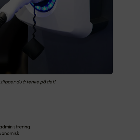
slipper du å tenke på det!
administrering
 økonomisk