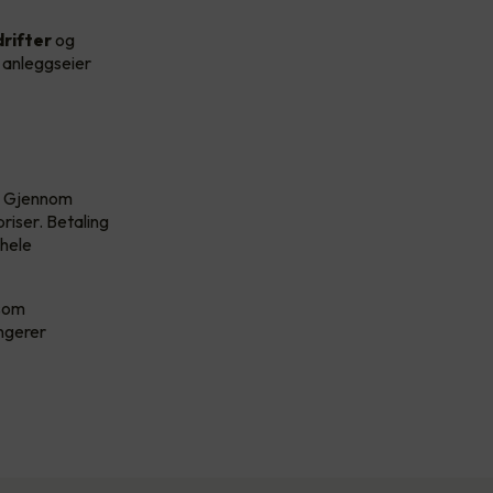
rifter
og
r anleggseier
. Gjennom
riser. Betaling
 hele
 som
ungerer