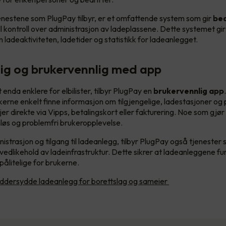
nestene som PlugPay tilbyr, er et omfattende system som gir
bed
ll kontroll over administrasjon av ladeplassene. Dette systemet gi
 ladeaktiviteten, ladetider og statistikk for ladeanlegget.
lig og brukervennlig med app
 enda enklere for elbilister, tilbyr PlugPay en
brukervennlig app
erne enkelt finne informasjon om tilgjengelige, ladestasjoner og p
jer direkte via Vipps, betalingskort eller fakturering. Noe som gjør
øs og problemfri brukeropplevelse.
dministrasjon og tilgang til ladeanlegg, tilbyr PlugPay også tjenester
 vedlikehold av ladeinfrastruktur. Dette sikrer at ladeanleggene f
pålitelige for brukerne.
ddersydde ladeanlegg for borettslag og sameier