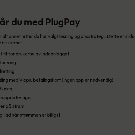
får du med PlugPay
alt annet, etter du har valgt løsning og prisstrategi. Dette er inkl
 brukerne:
 tlf for brukerne av ladeanlegget
turering
lretting
ling med Vipps, betalingskort (Ingen app er nødvendig)
åkning
eoppdateringer
ser på strøm
g, lad når strømmen er billigst