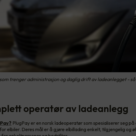
om trenger administrasjon og daglig drift av ladeanlegget - så 
plett operatør av ladeanlegg
gPay?
PlugPay er en norsk ladeoperatør som spesialiserer seg på 
or elbiler. Deres mål er å gjøre elbillading enkelt, tilgjengelig og
for enkeltpersoner og bedrifter.