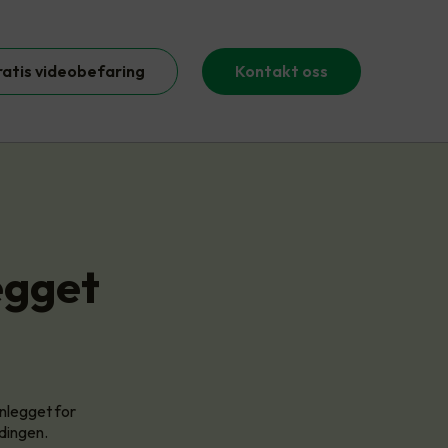
ratis videobefaring
Kontakt oss
egget
nlegget for
adingen.