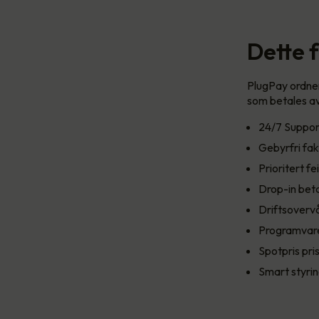
Dette 
PlugPay ordner 
som betales av
24/7 Support
Gebyrfri fak
Prioritert fei
Drop-in beta
Driftsoverv
Programvar
Spotpris pri
Smart styrin