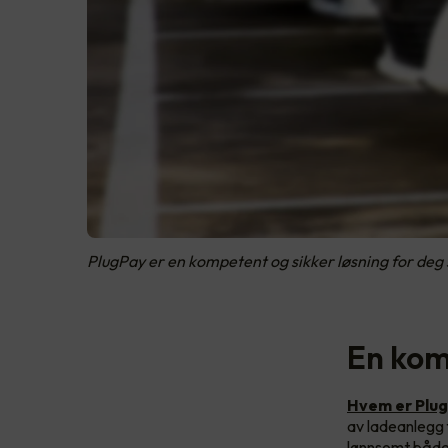
PlugPay er en kompetent og sikker løsning for deg s
En kom
Hvem er Plu
av ladeanlegg f
lønnsomt både 