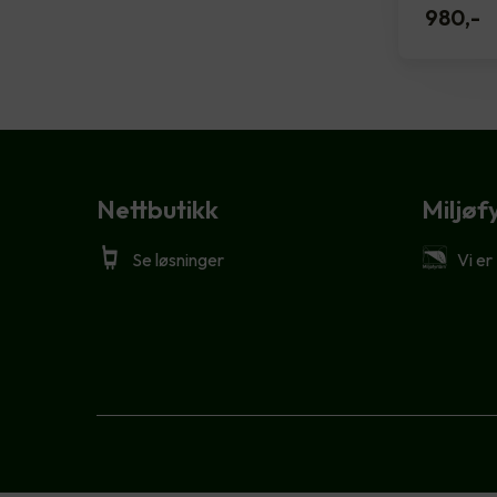
980
,-
Nettbutikk
Miljøf
Se løsninger
Vi er