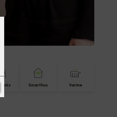
eboks
Smarthus
Varme