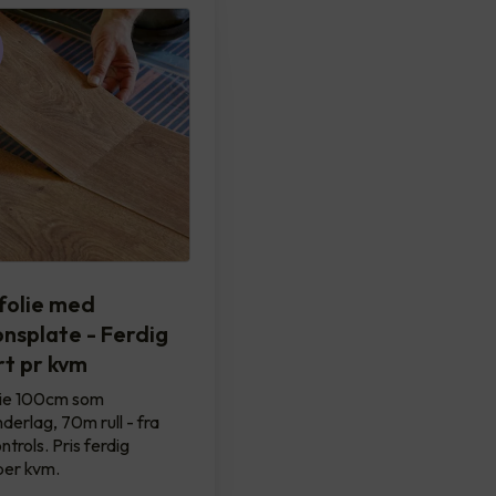
olie med
onsplate - Ferdig
t pr kvm
ie 100cm som
derlag, 70m rull - fra
trols. Pris ferdig
per kvm.