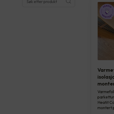
Varmef
isolasj
monter
Varmefol
parkettun
Heatit Con
montert 