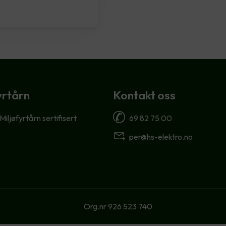
yrtårn
Kontakt oss
 Miljøfyrtårn sertifisert
69 82 75 00
per@hs-elektro.no
Org.nr 926 523 740