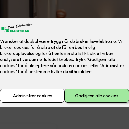
materiell
El-sikkerhet
Ferdig montert
Lad