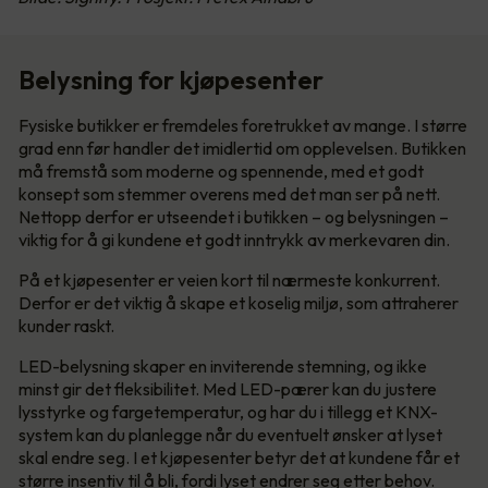
Belysning for kjøpesenter
Fysiske butikker er fremdeles foretrukket av mange. I større
grad enn før handler det imidlertid om opplevelsen. Butikken
må fremstå som moderne og spennende, med et godt
konsept som stemmer overens med det man ser på nett.
Nettopp derfor er utseendet i butikken – og belysningen –
viktig for å gi kundene et godt inntrykk av merkevaren din.
På et kjøpesenter er veien kort til nærmeste konkurrent.
Derfor er det viktig å skape et koselig miljø, som attraherer
kunder raskt.
LED-belysning skaper en inviterende stemning, og ikke
minst gir det fleksibilitet. Med LED-pærer kan du justere
lysstyrke og fargetemperatur, og har du i tillegg et KNX-
system kan du planlegge når du eventuelt ønsker at lyset
skal endre seg. I et kjøpesenter betyr det at kundene får et
større insentiv til å bli, fordi lyset endrer seg etter behov.