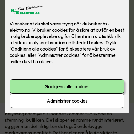
Belysning har mye å si når det kommer til å skape en
stemning i butikken. Det skaper en ramme rundt interiøret,
og gjør man det riktig kan det også underbygge
merkevarens identitet. Det handler om å la de viktigste