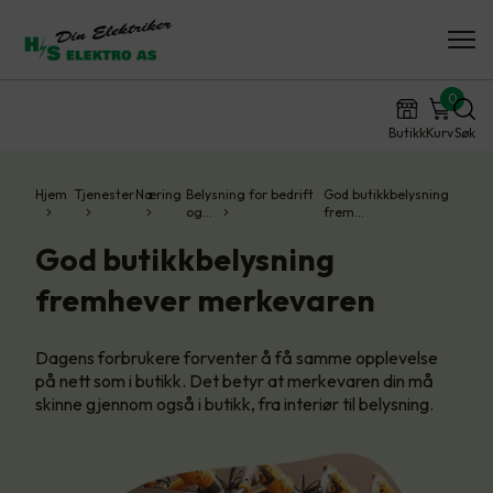
0
Butikk
Kurv
Søk
Hjem
Tjenester
Næring
Belysning for bedrift
God butikkbelysning
og…
frem…
God butikkbelysning
fremhever merkevaren
Dagens forbrukere forventer å få samme opplevelse
på nett som i butikk. Det betyr at merkevaren din må
skinne gjennom også i butikk, fra interiør til belysning.