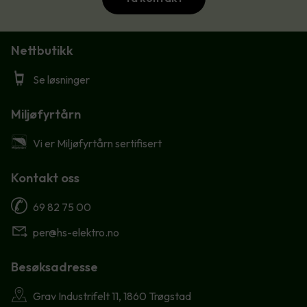
Nettbutikk
Se løsninger
Miljøfyrtårn
Vi er Miljøfyrtårn sertifisert
Kontakt oss
69 82 75 00
per@hs-elektro.no
Besøksadresse
Grav Industrifelt 11, 1860 Trøgstad