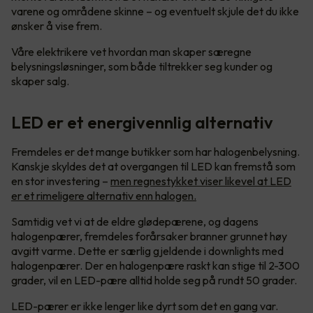
varene og områdene skinne – og eventuelt skjule det du ikke
ønsker å vise frem.
Våre elektrikere vet hvordan man skaper særegne
belysningsløsninger, som både tiltrekker seg kunder og
skaper salg.
LED er et energivennlig alternativ
Fremdeles er det mange butikker som har halogenbelysning.
Kanskje skyldes det at overgangen til LED kan fremstå som
en stor investering –
men regnestykket viser likevel at LED
er et rimeligere alternativ enn halogen.
Samtidig vet vi at de eldre glødepærene, og dagens
halogenpærer, fremdeles forårsaker branner grunnet høy
avgitt varme. Dette er særlig gjeldende i downlights med
halogenpærer. Der en halogenpære raskt kan stige til 2-300
grader, vil en LED-pære alltid holde seg på rundt 50 grader.
LED-pærer er ikke lenger like dyrt som det en gang var.