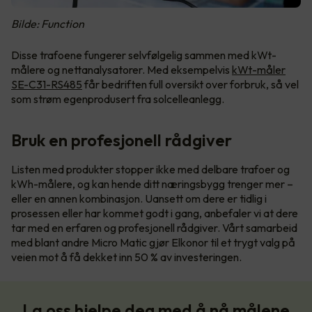
Bilde: Function
Disse trafoene fungerer selvfølgelig sammen med kWt-
målere og nettanalysatorer. Med eksempelvis
kWt-måler
SE-C31-RS485
får bedriften full oversikt over forbruk, så vel
som strøm egenprodusert fra solcelleanlegg.
Bruk en profesjonell rådgiver
Listen med produkter stopper ikke med delbare trafoer og
kWh-målere, og kan hende ditt næringsbygg trenger mer –
eller en annen kombinasjon. Uansett om dere er tidlig i
prosessen eller har kommet godt i gang, anbefaler vi at dere
tar med en erfaren og profesjonell rådgiver. Vårt samarbeid
med blant andre Micro Matic gjør Elkonor til et trygt valg på
veien mot å få dekket inn 50 % av investeringen.
La oss hjelpe deg med å nå målene