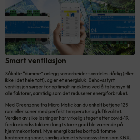
Smart ventilasjon
Såkalte “dumme” anlegg samarbeider særdeles dårlig (eller
ikke i det hele tatt), og er et energisluk. Behovsstyrt
ventilasjon sørger for optimalt inneklima ved å ta hensyn til
alle faktorer, samtidig som det reduserer energiforbruket.
Med Greenzone fra Micro Matic kan du enkelt betjene 125
rom eller soner med perfekt temperatur og luftkvalitet.
Verdien av slike løsninger har virkelig steget etter covid-19,
fordi arbeidsstokken i langt større grad ble værende på
hjemmekontoret. Mye energi kastes bort på tomme
kontorer og soner, særlig uten et styringssystem som KNX.