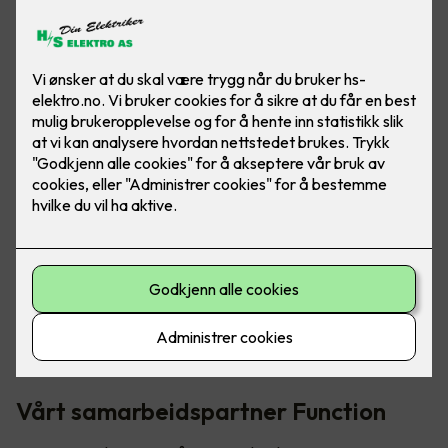
Bilde: Function
Høsten 2022 åpnet Regjeringen for at norske bedrifter
kunne
søke om støtte på opptil 50 % av utgiftene
ved å
spare energi. De som fikk innvilget søknaden har to år på å
gjennomføre tiltakene, og med smarte løsninger blir dette en
enkel sak.
Vårt samarbeidspartner Function