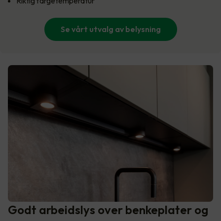
Riktig fargetemperatur
Se vårt utvalg av belysning
Godt arbeidslys over benkeplater og