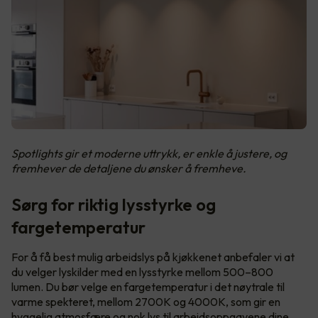
Spotlights gir et moderne uttrykk, er enkle å justere, og
fremhever de detaljene du ønsker å fremheve.
Sørg for riktig lysstyrke og
fargetemperatur
For å få best mulig arbeidslys på kjøkkenet anbefaler vi at
du velger lyskilder med en lysstyrke mellom 500–800
lumen. Du bør velge en fargetemperatur i det nøytrale til
varme spekteret, mellom 2700K og 4000K, som gir en
hyggelig atmosfære og nok lys til arbeidsoppgavene dine.