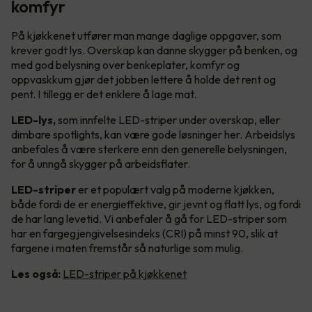
komfyr
På kjøkkenet utfører man mange daglige oppgaver, som
krever godt lys. Overskap kan danne skygger på benken, og
med god belysning over benkeplater, komfyr og
oppvaskkum gjør det jobben lettere å holde det rent og
pent. I tillegg er det enklere å lage mat.
LED-lys,
som innfelte LED-striper under overskap, eller
dimbare spotlights, kan være gode løsninger her. Arbeidslys
anbefales å være sterkere enn den generelle belysningen,
for å unngå skygger på arbeidsflater.
LED-striper
er et populært valg på moderne kjøkken,
både fordi de er energieffektive, gir jevnt og flatt lys, og fordi
de har lang levetid. Vi anbefaler å gå for LED-striper som
har en fargegjengivelsesindeks (CRI) på minst 90, slik at
fargene i maten fremstår så naturlige som mulig.
Les også:
LED-striper på kjøkkenet