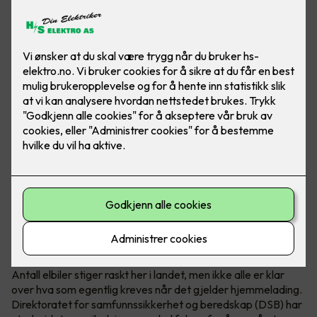
Hva krever en hjemmelader?
Antall elbiler stiger raskt her i landet, men ikke alle er klar
over hva som egentlig kreves når det gjelder hjemmelading.
Direktoratet for samfunnssikkerhet og beredskap (DSB) har