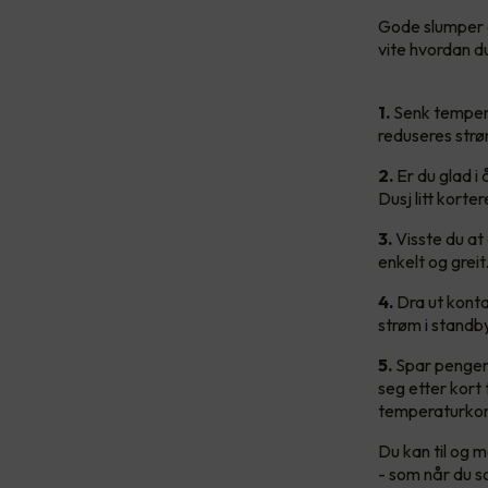
Gode slumper a
vite hvordan d
1.
Senk tempera
reduseres strø
2.
Er du glad i
Dusj litt korte
3.
Visste du at
enkelt og greit
4.
Dra ut kontak
strøm i standb
5.
Spar penger 
seg etter kort
temperaturkon
Du kan til og m
- som når du s