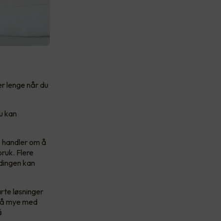
er lenge når du
du kan
e handler om å
bruk. Flere
ladingen kan
arte løsninger
 så mye med
å