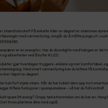
 i strømforbruket! På enkelte tider av døgnet er strømmen dyrer
artløsninger med varmestyring, unngår du å måtte punge ut i «rush
tyring her.
npærer er en energityv. Har du downlights med halogen er det 
 og sikkerheten ved å bytte til LED.
ukter gjør hverdagen tryggere, enklere og mer komfortabel, og 
re strømregning. Med smart varmestyring kan du lettere få kontroll 
ruker i løpet av døgnet.
er kan fort stjele strøm. Når du har koblet dem opp mot smartsy
egge til flere funksjoner i sparepanelene – så har du full kontroll!
enkelt spare litt energi? Dropp tørketrommelen om du har en. Heng 
! Det trives plantene dine med også.