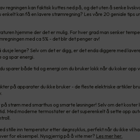
v regningen kan faktisk kuttes ned på, og det uten å senke livskval
u enkelt kan få en lavere strømregning? Les våre 20 geniale tips u
turen hjemme der det er mulig. For hver grad man senker tempe
mregningen med ca 5% - det blir det penger av!
 å dusje lenge? Selv om det er digg, er det enda diggere med laver
re og spar energi.
 du sparer både tid og energi om du bruker lokk når du koker opp 
.
ter på apparater du ikke bruker - de fleste elektriske artikler bruk
y.
på strøm med smarthus og smarte løsninger! Selv om det koster litt
 tid. Med moderne termostater er det superenkelt å sette opp au
troll.
ed stille inn temperatur etter døgnsyklus, perfekt når du ikke vil ha
over for eksempel. Nysgjerrig på å vite mer?
Les mer her.