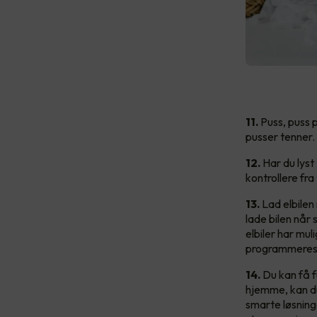
11.
Puss, puss p
pusser tenner.
12.
Har du lyst 
kontrollere fr
13.
Lad elbilen
lade bilen når 
elbiler har muli
programmeres
14.
Du kan få fu
hjemme, kan du
smarte løsning