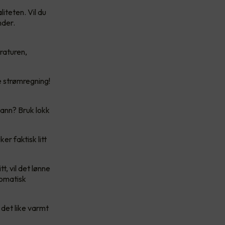
iteten. Vil du
nder.
raturen,
e strømregning!
vann? Bruk lokk
er faktisk litt
, vil det lønne
tomatisk
 det like varmt