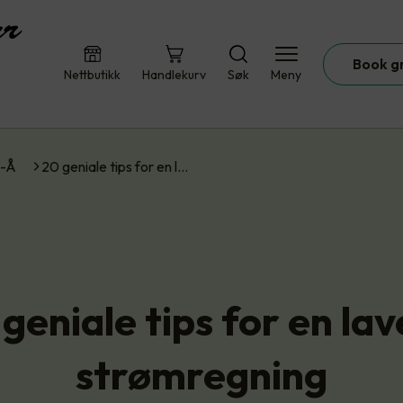
Book g
Nettbutikk
Handlekurv
Søk
Meny
A-Å
20 geniale tips for en l…
geniale tips for en la
strømregning