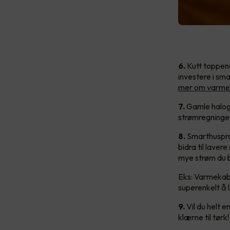
6.
Kutt toppene
investere i sm
mer om varmes
7.
Gamle haloge
strømregningen
8.
Smarthusprod
bidra til lave
mye strøm du b
Eks: Varmekabl
superenkelt å l
9.
Vil du helt 
klærne til tørk