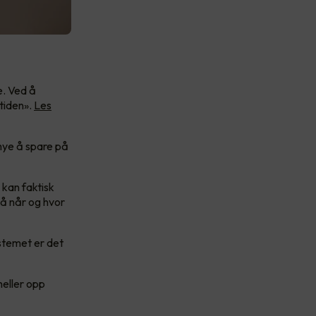
e. Ved å
tiden».
Les
mye å spare på
kan faktisk
på når og hvor
stemet er det
heller opp