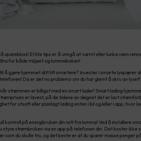
å sparebluss! Et lite tips er å unngå at varmt eller lunka vann renn
 Bra for både miljøet og lommeboken!
til å gjøre hjemmet ditt litt smartere? Invester i smarte lyspærer 
a telefonen! Da er det no problemo om du har glemt å skru av lyset!
 når strømmen er billigst med en smart lader! Smart lading hjemm
strømprisen er lavest, på de tidene av døgnet det er lavt strømfor
ghet for utsatt eller planlagt lading enten i bil og/eller i app, hvor 
.
ll kontroll på energibruken din rett fra lomma! Ved å installere sm
 styre strømbruken via en app på telefonen din. Det koster ikke
er som du skulle tro, og det beste er at du sparer masse penger p