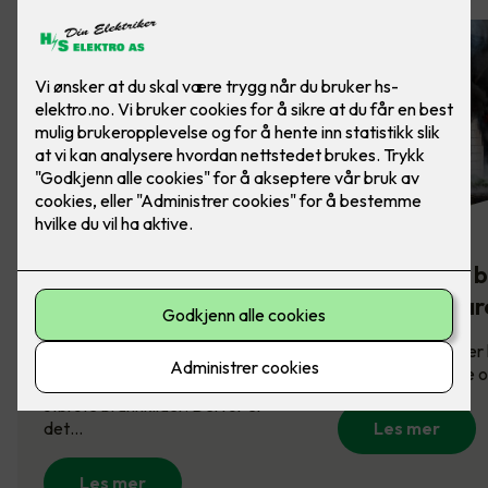
Komfyrvakt -
Slik sikrer du 
brannsikkerhet på
mot brannfar
kjøkkenet
Brannsikring redder l
derfor viktig å vite
Komfyren er en av husets
største brannkilder. Derfor er
det…
Les mer
Les mer