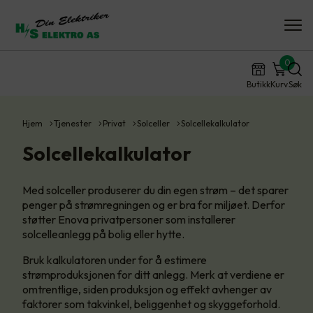
0
Butikk
Kurv
Søk
Hjem
Tjenester
Privat
Solceller
Solcellekalkulator
Solcellekalkulator
Med solceller produserer du din egen strøm – det sparer
penger på strømregningen og er bra for miljøet. Derfor
støtter Enova privatpersoner som installerer
solcelleanlegg på bolig eller hytte.
Bruk kalkulatoren under for å estimere
strømproduksjonen for ditt anlegg. Merk at verdiene er
omtrentlige, siden produksjon og effekt avhenger av
faktorer som takvinkel, beliggenhet og skyggeforhold.