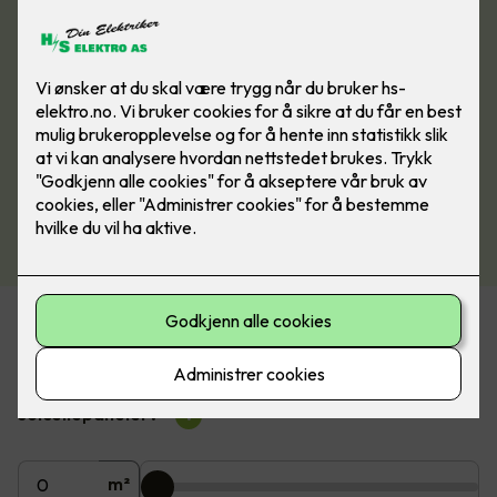
Beregn pris på solceller
Hvor mange m2 av taket ønsker du å dekke med
solcellepaneler?
?
m²