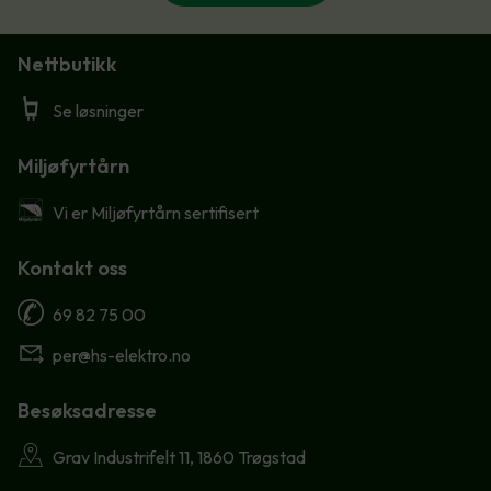
Nettbutikk
Se løsninger
Miljøfyrtårn
Vi er Miljøfyrtårn sertifisert
Kontakt oss
69 82 75 00
per@hs-elektro.no
Besøksadresse
Grav Industrifelt 11, 1860 Trøgstad