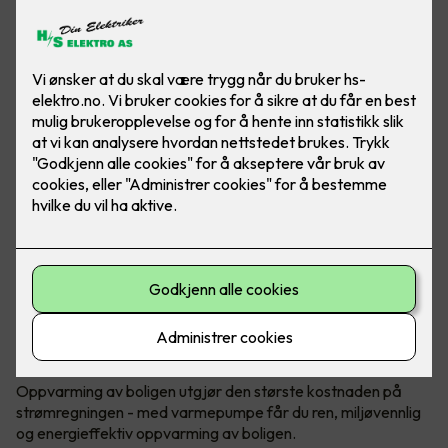
Bærekraftig og reduserte kostnader
Oppvarming med varmepumpe
Oppvarming av boligen utgjør den største kostnaden på
strømregningen - med varmepumpe får du ren, miljøvennlig
og energieffektiv oppvarming av boligen.