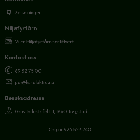
Se løsninger
Miljøfyrtårn
Vi er Miljøfyrtårn sertifisert
Kontakt oss
69 82 75 00
per@hs-elektro.no
Besøksadresse
Grav Industrifelt 11, 1860 Trøgstad
Org.nr 926 523 740