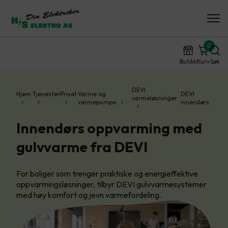
0
Butikk
Kurv
Søk
DEVI
Hjem
Tjenester
Privat
Varme og
DEVI
varmeløsninger
varmepumpe
innendørs
Innendørs oppvarming med
gulvvarme fra DEVI
For boliger som trenger praktiske og energieffektive
oppvarmingsløsninger, tilbyr DEVI gulvvarmesystemer
med høy komfort og jevn varmefordeling.