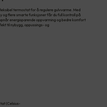
fleksibel termostat for å regulere gulvvarme. Med
ny og flere smarte funksjoner får du full kontroll på
oppnår energisparende oppvarming og bedre komfort
ekt til nybygg, oppussings- og
at (Celsius-