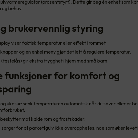
gulvvarmeregulator (prosentstyrt). Dette gir deg én enhet som kan 
m og behov.
og brukervennlig styring
isplay viser faktisk temperatur eller effekt i rommet.
knapper og en enkel meny gjør det lett å regulere temperatur.
 (tastelås) gir ekstra trygghet i hjem med små barn.
 funksjoner for komfort og
sparing
og ukesur: senk temperaturen automatisk når du sover eller er bo
ømforbruket.
: beskytter mot kalde rom og frostskader.
sørger for at parkettgulv ikke overopphetes, noe som øker levet