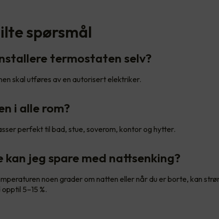
tilte spørsmål
installere termostaten selv?
onen skal utføres av en autorisert elektriker.
en i alle rom?
sser perfekt til bad, stue, soverom, kontor og hytter.
 kan jeg spare med nattsenking?
mperaturen noen grader om natten eller når du er borte, kan str
opptil 5–15 %.