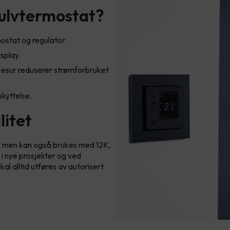
ulvtermostat?
stat og regulator.
isplay.
kesur reduserer strømforbruket
skyttelse.
litet
, men kan også brukes med 12K,
 i nye prosjekter og ved
al alltid utføres av autorisert