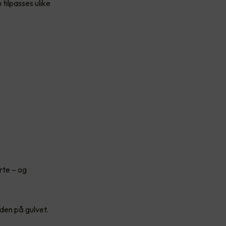
tilpasses ulike
rte – og
iden på gulvet.