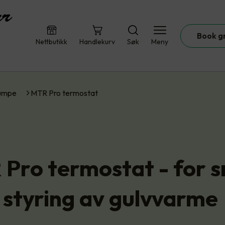
Book g
Nettbutikk
Handlekurv
Søk
Meny
umpe
MTR Pro termostat
Pro termostat - for 
styring av gulvvarme