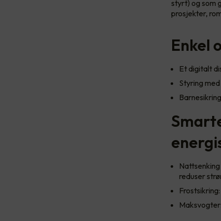
styrt) og som 
prosjekter, ro
Enkel 
Et digitalt d
Styring med 
Barnesikring
Smarte
energi
Nattsenking 
reduser str
Frostsikring
Maksvogter: 