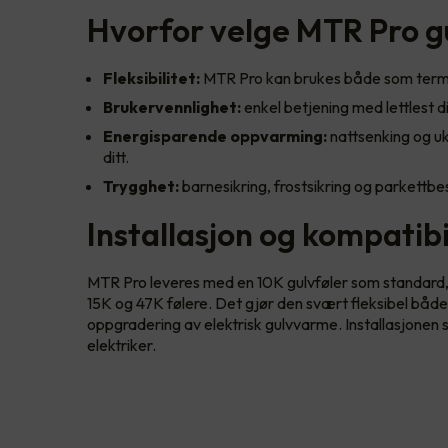
Hvorfor velge MTR Pro g
Fleksibilitet:
MTR Pro kan brukes både som termo
Brukervennlighet:
enkel betjening med lettlest d
Energisparende oppvarming:
nattsenking og u
ditt.
Trygghet:
barnesikring, frostsikring og parkettbe
Installasjon og kompatibi
MTR Pro leveres med en 10K gulvføler som standard
15K og 47K følere. Det gjør den svært fleksibel både
oppgradering av elektrisk gulvvarme. Installasjonen sk
elektriker.