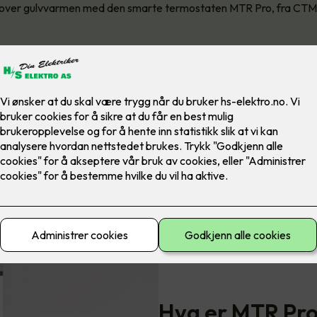
ll over gulvvarmen med den smarte termostaten MTR Pro, fra CTM
Hva er MTR Pr