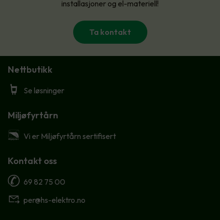
installasjoner og el-materiell!
Ta kontakt
Nettbutikk
Se løsninger
Miljøfyrtårn
Vi er Miljøfyrtårn sertifisert
Kontakt oss
69 82 75 00
per@hs-elektro.no