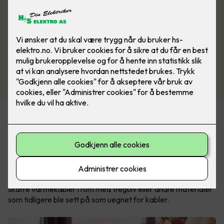
I dag finnes det velegnede løsninger for nesten alle
gulvtyper, slik at du kan ha varmekabler i stua, på kjøkkenet
og soverommet også.
Nexans MILLICABLE™ og MILLICLICK™ er et moderne
gulvvarme-system som kan installeres direkte under
parkett- eller laminatgulv. Dette gjør det endelig enkelt å
skaffe varmekabler i rom med tregulv eller andre materialer
som tidligere ble sett på som uegnet for kabler.