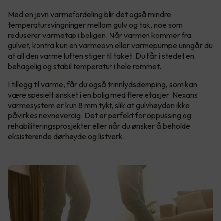
Med en jevn varmefordeling blir det også mindre
temperatursvingninger mellom gulv og tak, noe som
reduserer varmetap i boligen. Når varmen kommer fra
gulvet, kontra kun en varmeovn eller varmepumpe unngår du
at all den varme luften stiger til taket. Du får i stedet en
behagelig og stabil temperatur i hele rommet.
I tillegg til varme, får du også trinnlydsdemping, som kan
være spesielt ønsket i en bolig med flere etasjer. Nexans
varmesystem er kun 8 mm tykt, slik at gulvhøyden ikke
påvirkes nevneverdig. Det er perfekt for oppussing og
rehabiliteringsprosjekter eller når du ønsker å beholde
eksisterende dørhøyde og listverk.