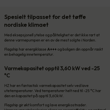
Spesielt tilpasset for det tøffe
nordiske klimaet
Med eksepsjonell ytelse og pålitelighet er det ikke rart at
denne varmepumpen er en av de mest solgte i Norden.
Flagship har energiklasse
A+++
og boligen din oppnår raskt
en behagelig innetemperatur.
Varmekapasitet opptil 3,60 kW ved -25
°C
HZ har en fantastisk varmekapasitet selv ved lave
utetemperaturer. Ved temperaturer helt ned til -25 °C har
den en kapasitet på opptil 3,60kW.
Flagship gir økt komfort og lave energikostnader.
Varmepumpeteknologien sikrer en energieffektiv, og optimal