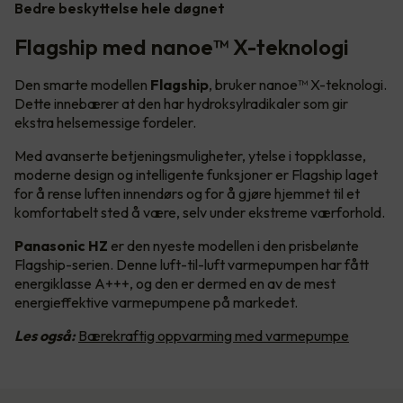
Bedre beskyttelse hele døgnet
Flagship med nanoe™ X-teknologi
Den smarte modellen
Flagship
, bruker nanoe™ X-teknologi.
Dette innebærer at den har hydroksylradikaler som gir
ekstra helsemessige fordeler.
Med avanserte betjeningsmuligheter, ytelse i toppklasse,
moderne design og intelligente funksjoner er Flagship laget
for å rense luften innendørs og for å gjøre hjemmet til et
komfortabelt sted å være, selv under ekstreme værforhold.
Panasonic HZ
er den nyeste modellen i den prisbelønte
Flagship-serien. Denne luft-til-luft varmepumpen har fått
energiklasse A+++, og den er dermed en av de mest
energieffektive varmepumpene på markedet.
Les også:
Bærekraftig oppvarming med varmepumpe