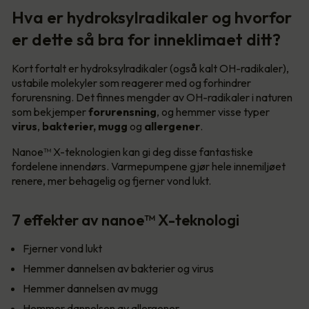
Hva er hydroksylradikaler og hvorfor
er dette så bra for inneklimaet ditt?
Kort fortalt er hydroksylradikaler (også kalt OH-radikaler),
ustabile molekyler som reagerer med og forhindrer
forurensning. Det finnes mengder av OH-radikaler i naturen
som bekjemper
forurensning
, og hemmer visse typer
virus
,
bakterier, mugg
og
allergener
.
Nanoe™ X-teknologien kan gi deg disse fantastiske
fordelene innendørs. Varmepumpene gjør hele innemiljøet
renere, mer behagelig og fjerner vond lukt.
7 effekter av nanoe™ X-teknologi
Fjerner vond lukt
Hemmer dannelsen av bakterier og virus
Hemmer dannelsen av mugg
Hemmer dannelsen av allergener