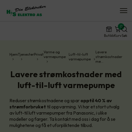
0
Butikk
Kurv
Søk
Varme og
Lavere
Hjem
Tjenester
Privat
Luft-til-luft
varmepumpe
strømkostnader
varmepumpe
me…
Lavere strømkostnader med
luft-til-luft varmepumpe
Reduser strømkostnadene og spar
opptil 40 % av
strømforbruket
til oppvarming. Vi har et stort utvalg
av luft-til luft varmepumper fra Panasonic, i ulike
modeller og farger. Ta kontakt med oss i dag for å se
mulighetene og få et uforpliktende tilbud.